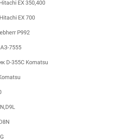
tachi ЕХ 350,400
itachi ЕХ 700
ebherr P992
ЛАЗ-7555
ик D-355C Komatsu
Komatsu
0
9N,D9L
 D8N
6G