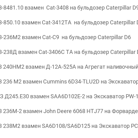
481.10 взамен Cat-3408 на бульдозер Caterpillar D
850.10 взамен Cat-3412TA на бульдозер Caterpillar
236М2 взамен Cat-C9 на бульдозер Caterpillar D6
238Д взамен Cat-3406C TA на бульдозер Caterpillar
 240НМ2 взамен Д-12А-525А на Агрегат наливочный
 236 М2 взамен Cummins 6D34-TLU2D на Экскаватор
 Д245.Е30 взамен SAA6D102E-2 на Экскаватор PW-
 236М-2 взамен John Deere 6068 HTJ77 на Форвард
 238М2 взамен SA6D108/SA6D125 на Экскаватор PC 