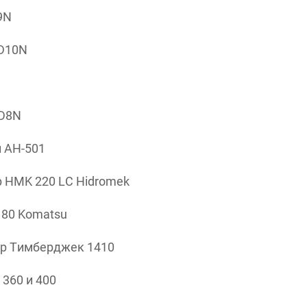
9N
 D10N
 D8N
 АН-501
 HMK 220 LC Hidromek
180 Komatsu
ер Тимберджек 1410
360 и 400