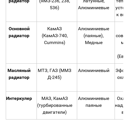
радиатор
(ЯМЗ-236, 238,
латунные,
тепло
536)
Алюминиевые
устой
к ви
Основной
КамАЗ
Алюминиевые
Д
радиатор
(КамАЗ-740,
(паяные),
совре
Cummins)
Медные
мод
Ка
(Евро-
Масляный
МТЗ, ГАЗ (ММЗ
Алюминиевый
Эффек
радиатор
Д-245)
охла
ма
Интеркулер
МАЗ, КамАЗ
Алюминиевые
Охла
(турбированные
паяные
надду
двигатели)
во