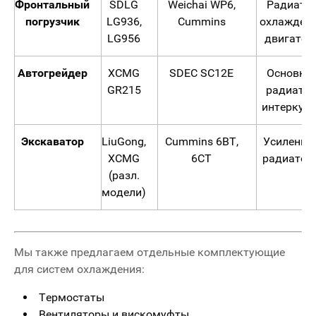
Фронтальный
SDLG
Weichai WP6,
Радиато
погрузчик
LG936,
Cummins
охлажден
LG956
двигател
Автогрейдер
XCMG
SDEC SC12E
Основно
GR215
радиатор
интеркул
Экскаватор
LiuGong,
Cummins 6BT,
Усиленны
XCMG
6CT
радиатор
(разл.
модели)
Мы также предлагаем отдельные комплектующие
для систем охлаждения:
Термостаты
Вентиляторы и вискомуфты