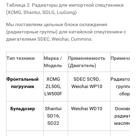
Таблица 2: Радиаторы для импортной спецтехники
(XCMG, Shantui, SDLG, LiuGong)
Мы поставляем цельные блоки охлаждения
(радиаторные группы) для китайской спецтехники с
двигателями SDEC, Weichai, Cummins.
Тип техники
Марка /
Применяемость
Примечан
Модель
(Двигатель)
Фронтальный
XCMG
SDEC SC9D,
Радиаторн
погрузчик
ZL50G,
Weichai WP10
группа в
LW500F
сборе
Бульдозер
Shantui
Weichai WD10
Основно
SD16,
радиатор
SD22
масляны