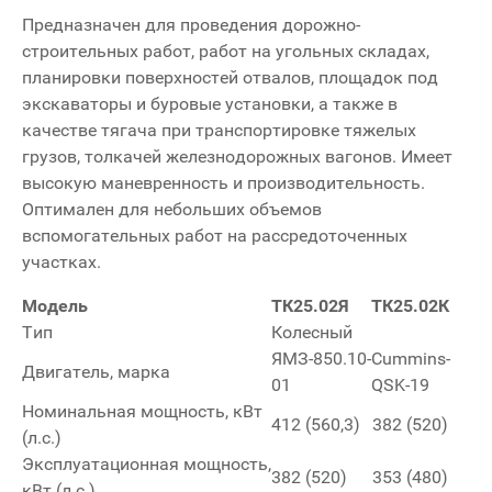
Предназначен для проведения дорожно-
строительных работ, работ на угольных складах,
планировки поверхностей отвалов, площадок под
экскаваторы и буровые установки, а также в
качестве тягача при транспортировке тяжелых
грузов, толкачей железнодорожных вагонов. Имеет
высокую маневренность и производительность.
Оптимален для небольших объемов
вспомогательных работ на рассредоточенных
участках.
Модель
ТК25.02Я
ТК25.02К
Тип
Колесный
ЯМЗ-850.10-
Cummins-
Двигатель, марка
01
QSK-19
Номинальная мощность, кВт
412 (560,3)
382 (520)
(л.с.)
Эксплуатационная мощность,
382 (520)
353 (480)
кВт (л.с.)