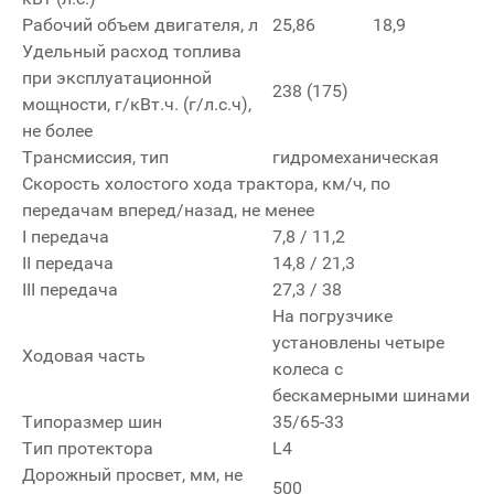
Рабочий объем двигателя, л
25,86
18,9
Удельный расход топлива
при эксплуатационной
238 (175)
мощности, г/кВт.ч. (г/л.с.ч),
не более
Трансмиссия, тип
гидромеханическая
Скорость холостого хода трактора, км/ч, по
передачам вперед/назад, не менее
I передача
7,8 / 11,2
II передача
14,8 / 21,3
III передача
27,3 / 38
На погрузчике
установлены четыре
Ходовая часть
колеса с
бескамерными шинами
Типоразмер шин
35/65-33
Тип протектора
L4
Дорожный просвет, мм, не
500