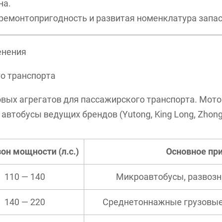
на.
ремонтопригодность и развитая номенклатура запас
енения
го транспорта
овых агрегатов для пассажирского транспорта. Мот
втобусы ведущих брендов (Yutong, King Long, Zhongto
он мощности (л.с.)
Основное пр
110 — 140
Микроавтобусы, развозн
140 — 220
Среднетоннажные грузовые