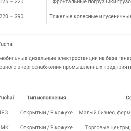
125 — 220
Фронтальные погрузчики груз
220 — 390
Тяжелые колесные и гусеничны
uchai
обильные дизельные электростанции на базе генер
новного энергоснабжения промышленных предприяти
Yuchai
Тип исполнения
С
4EG
Открытый / В кожухе
Малый бизнес, ферм
C6MK
Открытый / В кожухе
Торговые центры,